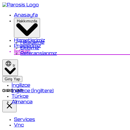
Anasayfa
Hakkımızda
Hizmetlerimiz
Hikayemiz
Projelerimiz
Ekibimiz
İletişim
Referanslarımız
tr
Giriş Yap
İngilizce
İngilizce (İngiltere)
GIRIŞ YAP
Türkçe
Almanca
Services
Vnc