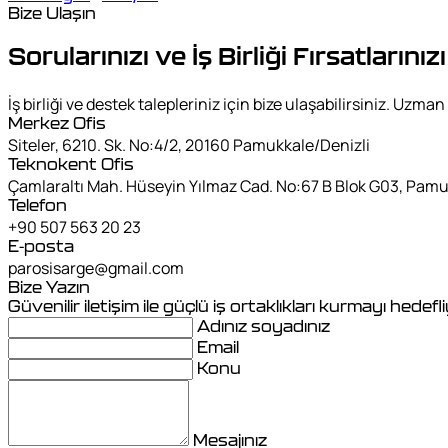
Bize Ulaşın
Sorularınızı ve İş Birliği Fırsatların
İş birliği ve destek talepleriniz için bize ulaşabilirsiniz. Uz
Merkez Ofis
Siteler, 6210. Sk. No:4/2, 20160 Pamukkale/Denizli
Teknokent Ofis
Çamlaraltı Mah. Hüseyin Yılmaz Cad. No:67 B Blok G03, Pamu
Telefon
+90 507 563 20 23
E-posta
parosisarge@gmail.com
Bize Yazın
Güvenilir iletişim ile güçlü iş ortaklıkları kurmayı hedefl
Adınız soyadınız
Email
Konu
Mesajınız