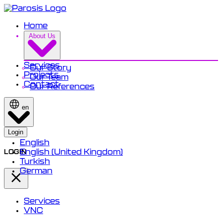
Home
About Us
Services
Our Story
Projects
Our Team
Contact
Our References
en
Login
English
English (United Kingdom)
LOGIN
Turkish
German
Services
VNC